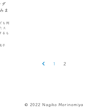
ンダ
みま
でも例
たス
するも
凪子
前
1
2
の
ペ
ー
ジ
©︎ 2022 Nagiko Morinomiya