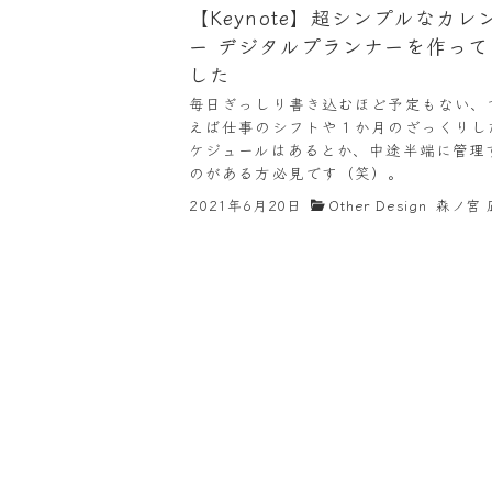
【Keynote】超シンプルなカレ
ー デジタルプランナーを作って
した
毎日ぎっしり書き込むほど予定もない、
えば仕事のシフトや１か月のざっくりし
ケジュールはあるとか、中途半端に管理
のがある方必見です（笑）。
2021年6月20日
Other Design
森ノ宮 
投
稿
の
ペ