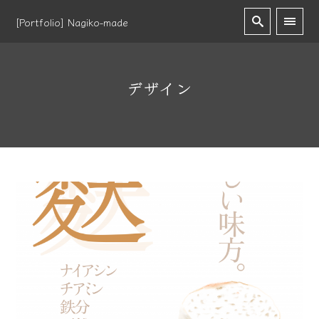
[Portfolio] Nagiko-made
デザイン