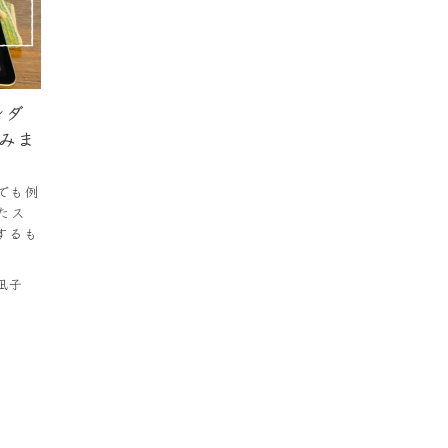
ンダ
みま
でも例
たス
するも
凪子